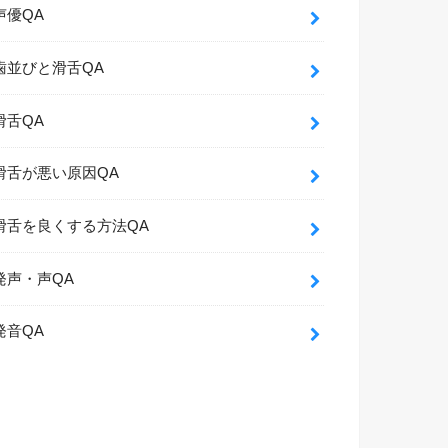
声優QA
歯並びと滑舌QA
滑舌QA
滑舌が悪い原因QA
滑舌を良くする方法QA
発声・声QA
発音QA