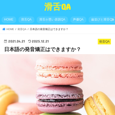
滑舌QA
HOME
滑舌QA
滑舌が悪い原因QA
声優QA
歯並びと滑舌QA
HOME
発音QA
日本語の発音矯正はできますか？
2021.04.21
2025.12.21
発音QA
日本語の発音矯正はできますか？