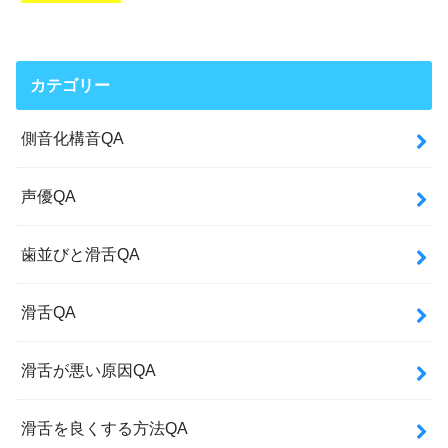
カテゴリー
側音化構音QA
声優QA
歯並びと滑舌QA
滑舌QA
滑舌が悪い原因QA
滑舌を良くする方法QA