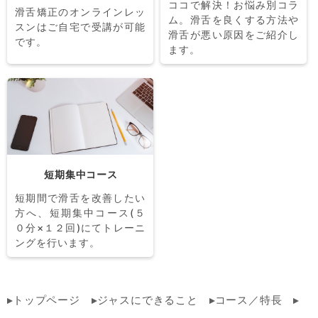
ココで解決！お悩み別コラ
滑舌矯正のオンラインレッ
ム。滑舌を良くする方法や
スンはご自宅で受講が可能
滑舌が悪い原因をご紹介し
です。
ます。
短期集中コース
短期間で滑舌を改善したい
方へ、短期集中コース(５
０分×１２回)にてトレーニ
ングを行います。
トップページ
ジャスにできること
コース／特長