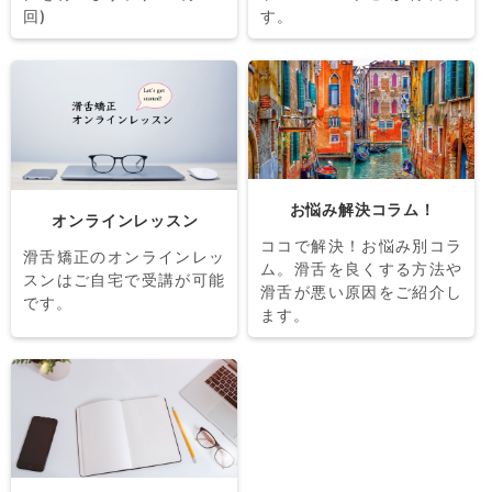
回)
す。
お悩み解決コラム！
オンラインレッスン
ココで解決！お悩み別コラ
滑舌矯正のオンラインレッ
ム。滑舌を良くする方法や
スンはご自宅で受講が可能
滑舌が悪い原因をご紹介し
です。
ます。