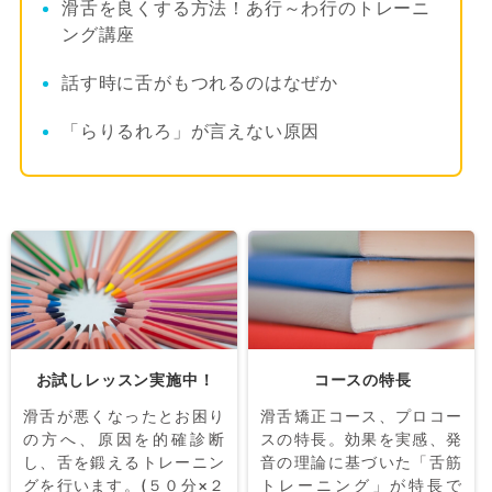
滑舌を良くする方法！あ行～わ行のトレーニ
ング講座
話す時に舌がもつれるのはなぜか
「らりるれろ」が言えない原因
お試しレッスン実施中！
コースの特長
滑舌が悪くなったとお困り
滑舌矯正コース、プロコー
の方へ、原因を的確診断
スの特長。効果を実感、発
し、舌を鍛えるトレーニン
音の理論に基づいた「舌筋
グを行います。(５０分×２
トレーニング」が特長で