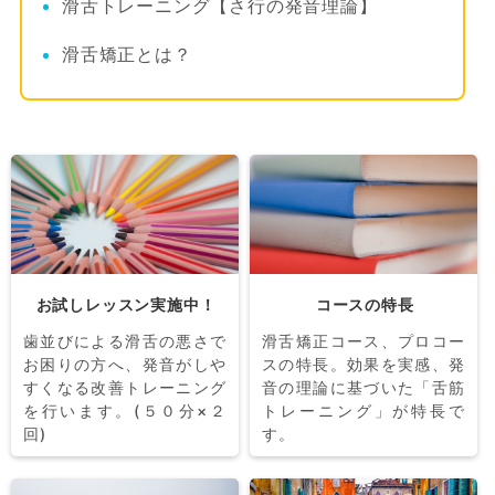
滑舌トレーニング【さ行の発音理論】
滑舌矯正とは？
お試しレッスン実施中！
コースの特長
歯並びによる滑舌の悪さで
滑舌矯正コース、プロコー
お困りの方へ、発音がしや
スの特長。効果を実感、発
すくなる改善トレーニング
音の理論に基づいた「舌筋
を行います。(５０分×２
トレーニング」が特長で
回)
す。