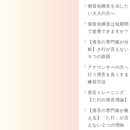
側音化構音を治した
い大人の方へ
側音化構音は短期間
で改善できますか？
【滑舌の専門家が分
析】さ行が言えない
５つの原因
アナウンサーの方へ
行う滑舌を良くする
練習方法
滑舌トレーニング
【た行の発音理論】
【滑舌の専門家が教
える】「た行」が言
えない２つの理由