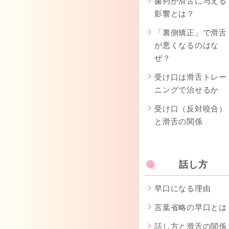
歯列が滑舌に与える
影響とは？
「裏側矯正」で滑舌
が悪くなるのはな
ぜ？
受け口は滑舌トレー
ニングで治せるか
受け口（反対咬合）
と滑舌の関係
話し方
早口になる理由
言葉省略の早口とは
話し方と滑舌の関係