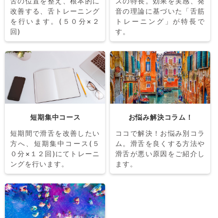
舌の位置を整え、根本的に
スの特長。効果を実感、発
改善する、舌トレーニング
音の理論に基づいた「舌筋
を行います。(５０分×２
トレーニング」が特長で
回)
す。
短期集中コース
お悩み解決コラム！
短期間で滑舌を改善したい
ココで解決！お悩み別コラ
方へ、短期集中コース(５
ム。滑舌を良くする方法や
０分×１２回)にてトレーニ
滑舌が悪い原因をご紹介し
ングを行います。
ます。