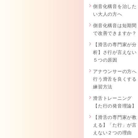
側音化構音を治した
い大人の方へ
側音化構音は短期間
で改善できますか？
【滑舌の専門家が分
析】さ行が言えない
５つの原因
アナウンサーの方へ
行う滑舌を良くする
練習方法
滑舌トレーニング
【た行の発音理論】
【滑舌の専門家が教
える】「た行」が言
えない２つの理由