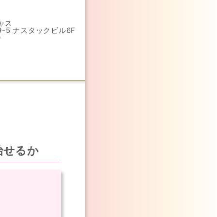
ャス
-5 ナスタックビル6F
0
治せるか